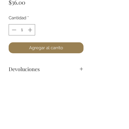
Precio
$36.00
Cantidad
*
Agregar al carrito
Devoluciones
No podemos aceptar devoluciones
en maquillajes y productos de
belleza, a lo menos que se
encuentre un defecto (no dañado).
+52 631 312 0033
Favor de pasar a la tienda para
cualquier pregunta. Gracias.
Ave. Obregon 182, Local 10, Plaza Ajijic (en el
Centro de la Ciudad) Nogales, Sonora, México