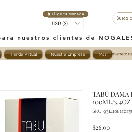
Elige tu Moneda
USD ($)
para nuestros clientes de NOGAL
info@viaveneto.n
Tienda Virtual
Nuestra Empresa
Más
TABÚ DAMA 
100ML/3.4OZ
SKU: 931410812025
Precio
$26.00