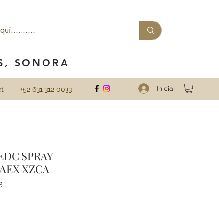
ES, SONORA
Iniciar
et
+52 631 312 0033
EDC SPRAY
 AEX XZCA
8