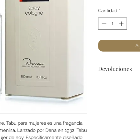
Cantidad
*
Ag
Devoluciones
No podemos acepta
a lo menos que se 
dañado) en la botel
para cualquier preg
re, Tabu para mujeres es una fragancia
enina. Lanzado por Dana en 1932, Tabu
mujer de hoy. Específicamente diseñado