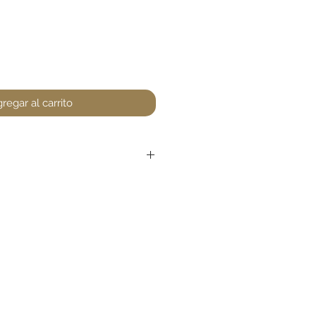
regar al carrito
r devoluciones en perfumería,
encuentre un defecto (no
la. Favor de pasar a la tienda
unta. Gracias.