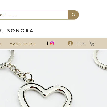
ES, SONORA
Iniciar
et
+52 631 312 0033