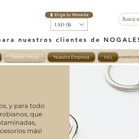
Elige tu Moneda
USD ($)
para nuestros clientes de NOGAL
info@viaveneto.n
Tienda Virtual
Nuestra Empresa
Más
os, y para todo
crobianos, que
ontaminadas,
ccesorios más!