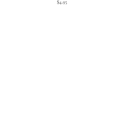
Precio
$4.95