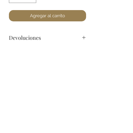
Agregar al carrito
Devoluciones
Por cuestiones de higiene, No
podemos aceptar devoluciones de
Joyería, a lo menos que se encuentre
un defecto. Favor de pasar a la
+52 631 312 0033
tienda para cualquier pregunta.
Gracias.
Ave. Obregon 182, Local 10, Plaza Ajijic (en el
Centro de la Ciudad) Nogales, Sonora, México
11
7
Abierto de
am a
pm de
Lunes a Sábado.
Domingo
Cerrado.