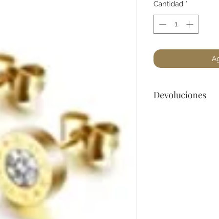
Cantidad
*
Ag
Devoluciones
Por cuestiones de 
devoluciones de Jo
encuentre un defec
para cualquier preg