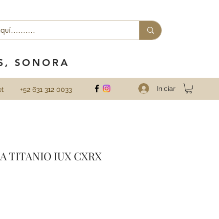
ES, SONORA
Iniciar
et
+52 631 312 0033
A TITANIO IUX CXRX