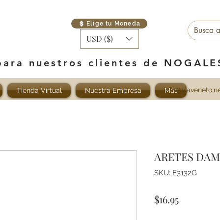
Elige tu Moneda
USD ($)
para nuestros clientes de NOGAL
info@viaveneto.n
Tienda Virtual
Nuestra Empresa
Más
ARETES DAM
SKU: E3132G
Precio
$16.95