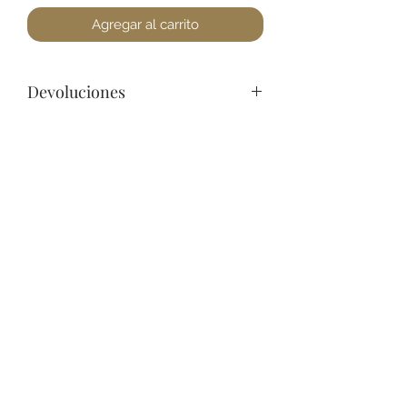
Agregar al carrito
Devoluciones
Por cuestiones de higiene, No
podemos aceptar devoluciones de
Joyería, a lo menos que se encuentre
un defecto. Favor de pasar a la
+52 631 312 0033
tienda para cualquier pregunta.
Gracias.
Ave. Obregon 182, Local 10, Plaza Ajijic (en el
Centro de la Ciudad) Nogales, Sonora, México
11
7
Abierto de
am a
pm de
Lunes a Sábado.
Domingo
Cerrado.
Lo mejor en perfumes en ambos Nogales.