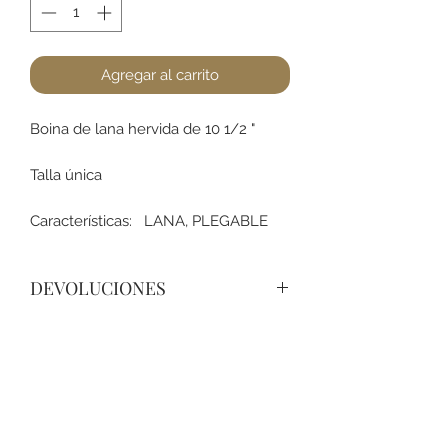
Agregar al carrito
Boina de lana hervida de 10 1/2 "
Talla única
Características: LANA, PLEGABLE
DEVOLUCIONES
No podemos aceptar devoluciones
en sombreros, a lo menos que se
encuentre un defecto (no dañado).
Favor de pasar a la tienda para
+52 631 312 0033
cualquier pregunta. Gracias.