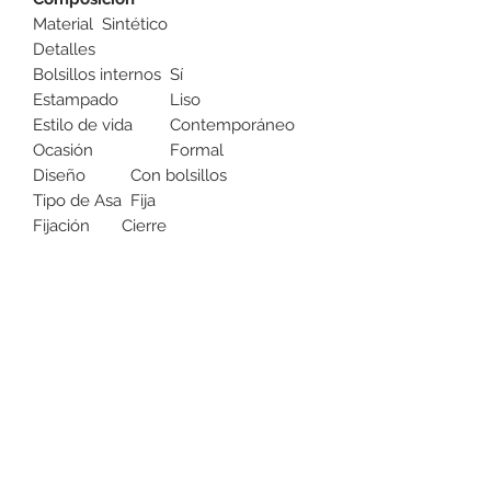
Material
Sintético
Detalles
Bolsillos internos
Sí
Estampado
Liso
Estilo de vida
Contemporáneo
Ocasión
Formal
Diseño
Con bolsillos
Tipo de Asa
Fija
Fijación
Cierre
Cuidados
Instrucciones de
Limpiar con un
cuidado y limpieza
paño
semihúmedo
+52 631 312 0033
Ave. Obregon 182, Local 10, Plaza Ajijic (en el