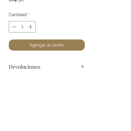
Cantidad
*
Agregar al carrito
Devoluciones
Por cuestiones de higiene, No
podemos aceptar devoluciones de
Joyería, a lo menos que se encuentre
un defecto. Favor de pasar a la
+52 631 312 0033
tienda para cualquier pregunta.
Gracias.
Ave. Obregon 182, Local 10, Plaza Ajijic (en el
Centro de la Ciudad) Nogales, Sonora, México