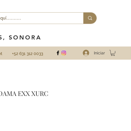
ES, SONORA
Iniciar
et
+52 631 312 0033
DAMA EXX XURC