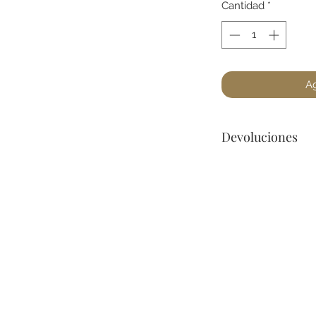
Cantidad
*
Ag
Devoluciones
Por cuestiones de 
devoluciones de Jo
encuentre un defec
para cualquier preg