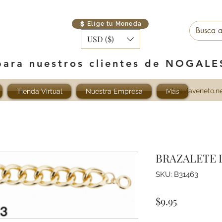
Elige tu Moneda
USD ($)
para nuestros clientes de NOGAL
info@viaveneto.n
Tienda Virtual
Nuestra Empresa
Más
BRAZALETE 
SKU: B31463
Precio
$9.95