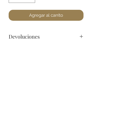
Agregar al carrito
Devoluciones
Por cuestiones de higiene, No
podemos aceptar devoluciones de
Joyería, a lo menos que se encuentre
un defecto. Favor de pasar a la
+52 631 312 0033
tienda para cualquier pregunta.
Gracias.
Ave. Obregon 182, Local 10, Plaza Ajijic (en el
Centro de la Ciudad) Nogales, Sonora, México
11
7
Abierto de
am a
pm de
Lunes a Sábado.
Domingo
Cerrado.