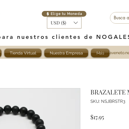
Elige tu Moneda
USD ($)
para nuestros clientes de NOGAL
info@viaveneto.n
Tienda Virtual
Nuestra Empresa
Más
BRAZALETE 
SKU: NSJBRSTR3
Precio
$17.95