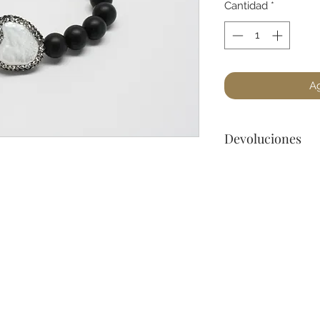
Cantidad
*
Ag
Devoluciones
Por cuestiones de 
devoluciones de Jo
encuentre un defec
para cualquier preg