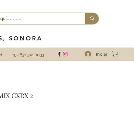
ES, SONORA
Iniciar
et
+52 631 312 0033
MIX CXRX 2