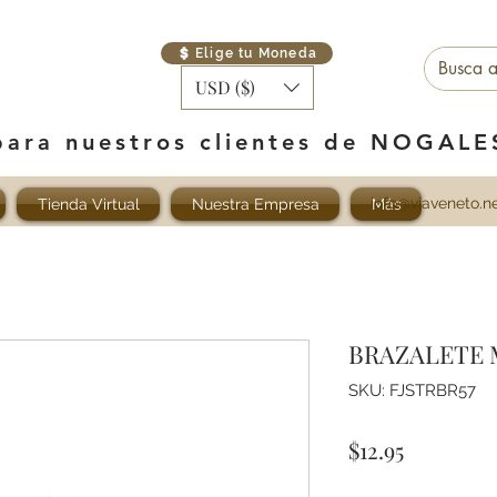
Elige tu Moneda
USD ($)
para nuestros clientes de NOGAL
info@viaveneto.n
Tienda Virtual
Nuestra Empresa
Más
BRAZALETE 
SKU: FJSTRBR57
Precio
$12.95