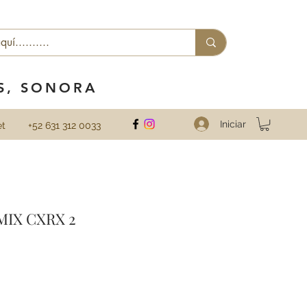
ES, SONORA
Iniciar
et
+52 631 312 0033
MIX CXRX 2