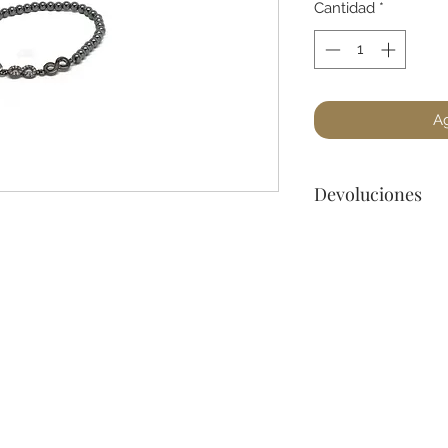
Cantidad
*
Ag
Devoluciones
Por cuestiones de 
devoluciones de Jo
encuentre un defec
para cualquier preg