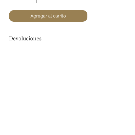
Agregar al carrito
Devoluciones
Por cuestiones de higiene, No
podemos aceptar devoluciones de
Joyería, a lo menos que se encuentre
un defecto. Favor de pasar a la
+52 631 312 0033
tienda para cualquier pregunta.
Gracias.
Ave. Obregon 182, Local 10, Plaza Ajijic (en el
Centro de la Ciudad) Nogales, Sonora, México
11
7
Abierto de
am a
pm de
Lunes a Sábado.
Domingo
Cerrado.