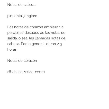
Notas de cabeza
pimienta, jengibre
Las notas de corazón empiezan a
percibirse después de las notas de
salida, o sea, las llamadas notas de
cabeza. Por lo general, duran 2-3
horas.
Notas de corazón
albahaca, salvia, cedro
La notas de fondo representan la
última y la más duradera fase del
perfume. Son las notas que va
desprendiendo el perfume antes de
desaparecer, normalmente son unas