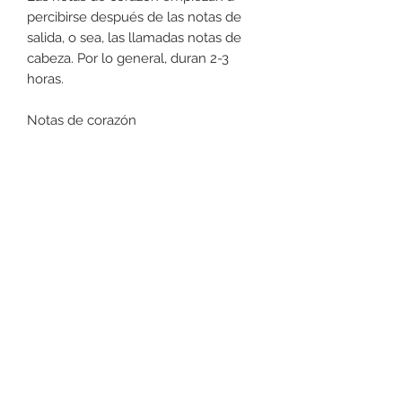
percibirse después de las notas de
salida, o sea, las llamadas notas de
cabeza. Por lo general, duran 2-3
horas.
Notas de corazón
orquídea, loto
La notas de fondo representan la
última y la más duradera fase del
perfume. Son las notas que va
desprendiendo el perfume antes de
desaparecer, normalmente son unas
4 horas, pero pueden durar
incluso todo el día.
Notas de fondo