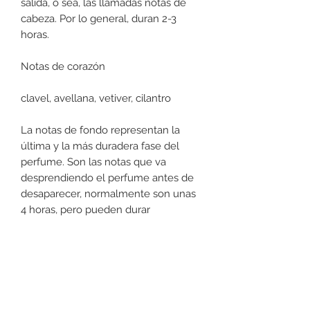
salida, o sea, las llamadas notas de
cabeza. Por lo general, duran 2-3
horas.
Notas de corazón
clavel, avellana, vetiver, cilantro
La notas de fondo representan la
última y la más duradera fase del
perfume. Son las notas que va
desprendiendo el perfume antes de
desaparecer, normalmente son unas
4 horas, pero pueden durar
incluso todo el día.
Notas de fondo
ámbar, madera de sándalo, cedro,
coco, pachuli, vainilla