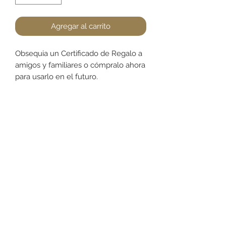
Agregar al carrito
Obsequia un Certificado de Regalo a
amigos y familiares o cómpralo ahora
para usarlo en el futuro.
+52 631 312 0033
Ave. Obregon 182, Local 10, Plaza Ajijic (en el
Centro de la Ciudad) Nogales, Sonora, México
11
7
Abierto de
am a
pm de
Lunes a Sábado.
Domingo
Cerrado.