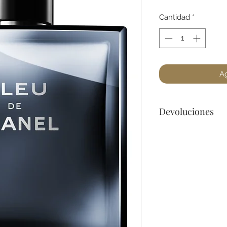
Cantidad
*
Ag
Devoluciones
No podemos acepta
a lo menos que se 
dañado) en la botel
para cualquier preg