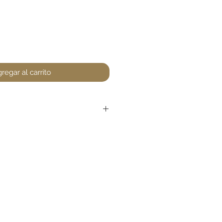
regar al carrito
r devoluciones en perfumería,
encuentre un defecto (no
la. Favor de pasar a la tienda
unta. Gracias.