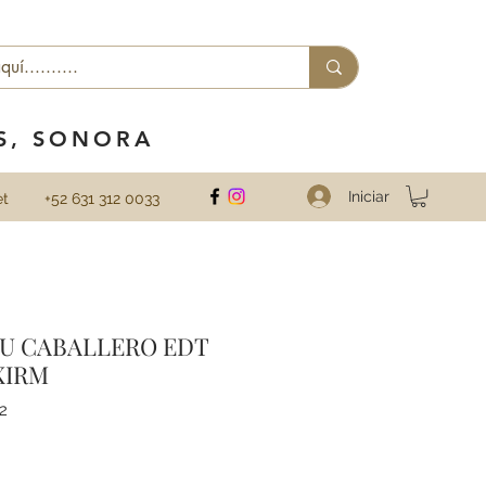
ES, SONORA
Iniciar
et
+52 631 312 0033
U CABALLERO EDT
XIRM
2