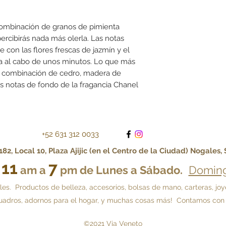
 combinación de granos de pimienta
percibirás nada más olerla. Las notas
 con las flores frescas de jazmín y el
ga al cabo de unos minutos. Lo que más
sa combinación de cedro, madera de
as notas de fondo de la fragancia Chanel
+52 631 312 0033
82, Local 10, Plaza Ajijic (en el Centro de la Ciudad) Nogales,
11
7
e
am a
pm de Lunes a Sábado.
Doming
 Productos de belleza, accesorios, bolsas de mano, carteras, joyería,
, cuadros, adornos para el hogar, y muchas cosas más! Contamos con
©2021 Via Veneto