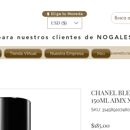
Elige tu Moneda
USD ($)
para nuestros clientes de NOGAL
info@viaveneto.n
Tienda Virtual
Nuestra Empresa
Más
CHANEL BLE
150ML AIMX 
SKU: 314589107480
Precio
$185.00