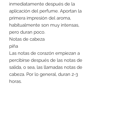
inmediatamente después de la
aplicación del perfume. Aportan la
primera impresión del aroma,
habitualmente son muy intensas,
pero duran poco.
Notas de cabeza
piña
Las notas de corazón empiezan a
percibirse después de las notas de
salida, o sea, las llamadas notas de
cabeza. Por lo general, duran 2-3
horas.
Notas de corazón
romero
La notas de fondo representan la
última y la más duradera fase del
perfume. Son las notas que va
desprendiendo el perfume antes de
desaparecer, normalmente son unas