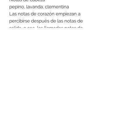
pepino, lavanda, clementina
Las notas de corazón empiezan a
percibirse después de las notas de
salida, o sea, las llamadas notas de
cabeza. Por lo general, duran 2-3
horas.
Notas de corazón
pimienta, osmanthus, albahaca,
cardamomo
La notas de fondo representan la
última y la más duradera fase del
perfume. Son las notas que va
desprendiendo el perfume antes de
desaparecer, normalmente son unas
4 horas, pero pueden durar
incluso todo el día.
Notas de fondo
pachuli, almizcle, ámbar, madera,
tabaco