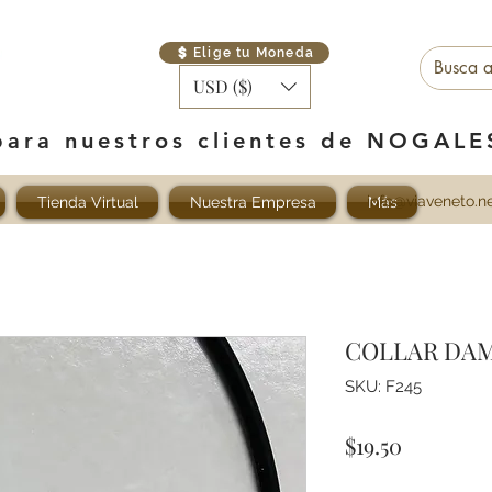
Elige tu Moneda
USD ($)
para nuestros clientes de NOGAL
info@viaveneto.n
Tienda Virtual
Nuestra Empresa
Más
COLLAR DAM
SKU: F245
Precio
$19.50