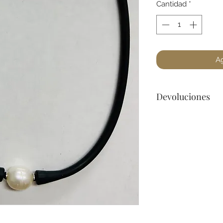
Cantidad
*
Ag
Devoluciones
Por cuestiones de 
devoluciones de Jo
encuentre un defec
para cualquier preg