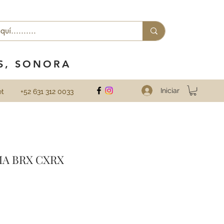
ES, SONORA
Iniciar
et
+52 631 312 0033
A BRX CXRX