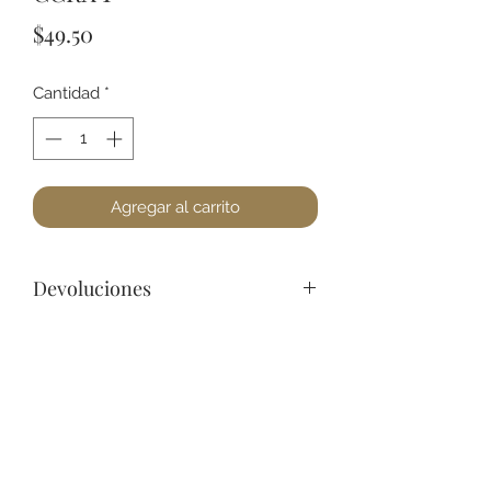
Precio
$49.50
Cantidad
*
Agregar al carrito
Devoluciones
Por cuestiones de higiene, No
podemos aceptar devoluciones de
Joyería, a lo menos que se encuentre
un defecto. Favor de pasar a la
+52 631 312 0033
tienda para cualquier pregunta.
Gracias.
Ave. Obregon 182, Local 10, Plaza Ajijic (en el