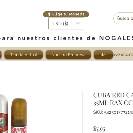
Elige tu Moneda
USD ($)
para nuestros clientes de NOGAL
info@viaveneto.n
Tienda Virtual
Nuestra Empresa
Más
CUBA RED C
35ML RAX C
SKU: 542501773213
Precio
$7.95