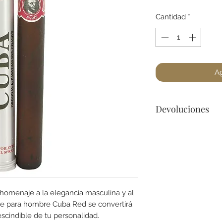
Cantidad
*
Ag
Devoluciones
No podemos acepta
a lo menos que se 
dañado) en la botel
para cualquier preg
homenaje a la elegancia masculina y al
ette para hombre Cuba Red se convertirá
scindible de tu personalidad.