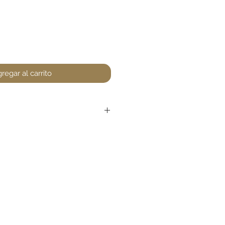
regar al carrito
r devoluciones en perfumería,
encuentre un defecto (no
la. Favor de pasar a la tienda
unta. Gracias.