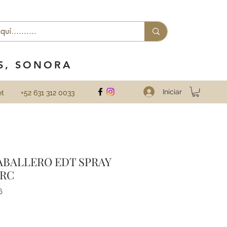
ES, SONORA
Iniciar
et
+52 631 312 0033
ABALLERO EDT SPRAY
CRC
6