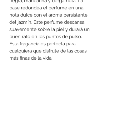
negra, mandarina y bergamota. La
base redondea el perfume en una
nota dulce con el aroma persistente
del jazmín. Este perfume descansa
suavemente sobre la piel y durará un
buen rato en los puntos de pulso.
Esta fragancia es perfecta para
cualquiera que disfrute de las cosas
más finas de la vida.
Devoluciones
No podemos aceptar devoluciones
en perfumería, a lo menos que se
encuentre un defecto (no dañado) en
la botella. Favor de pasar a la tienda
+52 631 312 0033
para cualquier pregunta. Gracias.
Ave. Obregon 182, Local 10, Plaza Ajijic (en el
Centro de la Ciudad) Nogales, Sonora, México