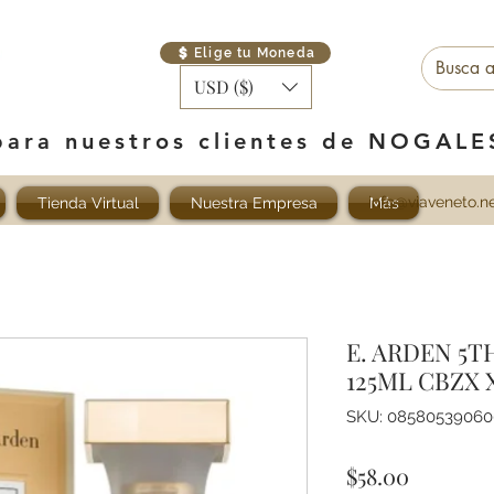
Elige tu Moneda
USD ($)
para nuestros clientes de NOGAL
info@viaveneto.n
Tienda Virtual
Nuestra Empresa
Más
E. ARDEN 5
125ML CBZX 
SKU: 08580539060
Precio
$58.00