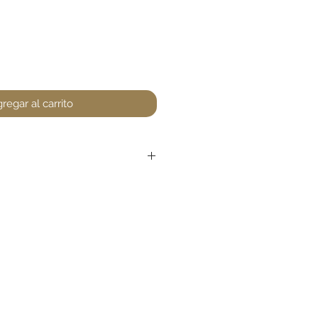
regar al carrito
r devoluciones en perfumería,
encuentre un defecto (no
la. Favor de pasar a la tienda
unta. Gracias.