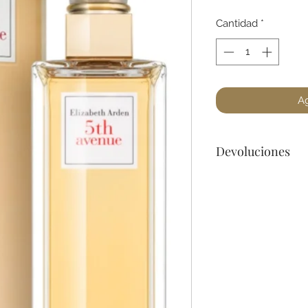
Cantidad
*
Ag
Devoluciones
No podemos acepta
a lo menos que se 
dañado) en la botel
para cualquier preg