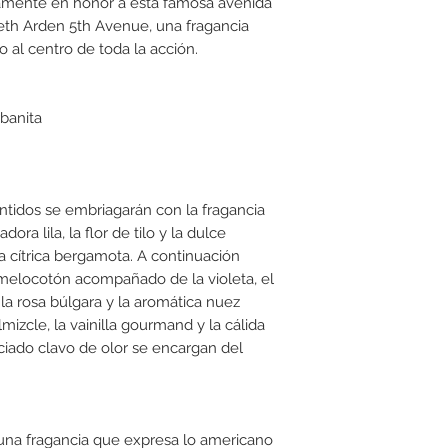
isamente en honor a esta famosa avenida
abeth Arden 5th Avenue, una fragancia
o al centro de toda la acción.
banita
entidos se embriagarán con la fragancia
ora lila, la flor de tilo y la dulce
 cítrica bergamota. A continuación
 melocotón acompañado de la violeta, el
, la rosa búlgara y la aromática nuez
mizcle, la vainilla gourmand y la cálida
iado clavo de olor se encargan del
una fragancia que expresa lo americano