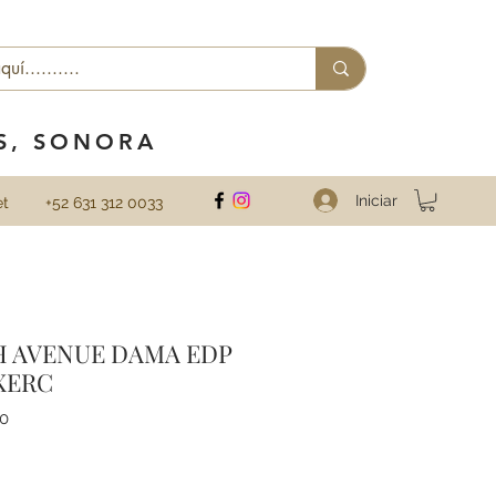
ES, SONORA
Iniciar
et
+52 631 312 0033
TH AVENUE DAMA EDP
XERC
0