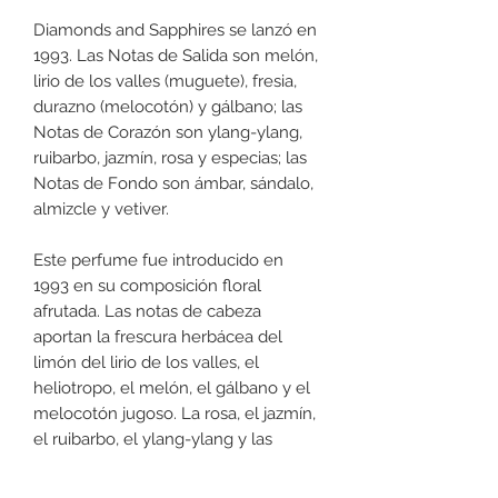
Diamonds and Sapphires se lanzó en
1993. Las Notas de Salida son melón,
lirio de los valles (muguete), fresia,
durazno (melocotón) y gálbano; las
Notas de Corazón son ylang-ylang,
ruibarbo, jazmín, rosa y especias; las
Notas de Fondo son ámbar, sándalo,
almizcle y vetiver.
Este perfume fue introducido en
1993 en su composición floral
afrutada. Las notas de cabeza
aportan la frescura herbácea del
limón del lirio de los valles, el
heliotropo, el melón, el gálbano y el
melocotón jugoso. La rosa, el jazmín,
el ruibarbo, el ylang-ylang y las
especias hacen que el corazón sea
muy seductor. La base abraza con su