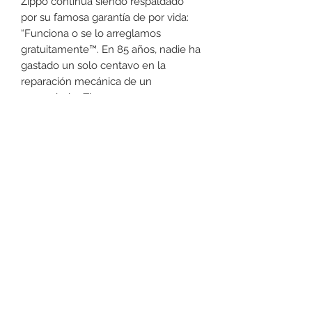
Zippo continua siendo respaldado
por su famosa garantía de por vida:
“Funciona o se lo arreglamos
gratuitamente™. En 85 años, nadie ha
gastado un solo centavo en la
reparación mecánica de un
encendedor Zippo
independientemente de la edad del
encendedor o de su condición.
+52 631 312 0033
Ave. Obregon 182, Local 10, Plaza Ajijic (en el
Centro de la Ciudad) Nogales, Sonora, México
11
7
Abierto de
am a
pm de
Lunes a Sábado.
Domingo