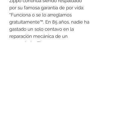
Zippo continua siendo respaldado
por su famosa garantía de por vida:
“Funciona o se lo arreglamos
gratuitamente™. En 85 años, nadie ha
gastado un solo centavo en la
reparación mecánica de un
encendedor Zippo
independientemente de la edad del
encendedor o de su condición.
+52 631 312 0033
Ave. Obregon 182, Local 10, Plaza Ajijic (en el
Centro de la Ciudad) Nogales, Sonora, México
11
7
Abierto de
am a
pm de
Lunes a Sábado.
Domingo