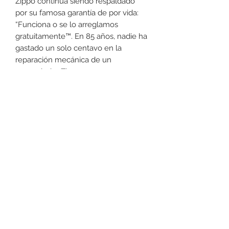
Zippo continua siendo respaldado
por su famosa garantía de por vida:
“Funciona o se lo arreglamos
gratuitamente™. En 85 años, nadie ha
gastado un solo centavo en la
reparación mecánica de un
encendedor Zippo
independientemente de la edad del
encendedor o de su condición.
+52 631 312 0033
Ave. Obregon 182, Local 10, Plaza Ajijic (en el
Centro de la Ciudad) Nogales, Sonora, México
11
7
Abierto de
am a
pm de
Lunes a Sábado.
Domingo