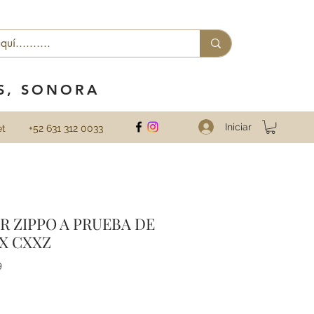
ES, SONORA
Iniciar
et
+52 631 312 0033
 ZIPPO A PRUEBA DE
X CXXZ
9