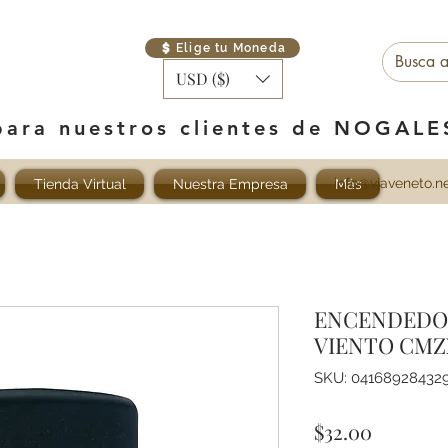
Elige tu Moneda
USD ($)
para nuestros clientes de NOGAL
info@viaveneto.n
Tienda Virtual
Nuestra Empresa
Más
ENCENDEDOR
VIENTO CMZ
SKU: 04168928432
Precio
$32.00