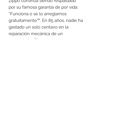
Zippo continua siendo respaldado
por su famosa garantía de por vida:
“Funciona o se lo arreglamos
gratuitamente™. En 85 años, nadie ha
gastado un solo centavo en la
reparación mecánica de un
encendedor Zippo
independientemente de la edad del
encendedor o de su condición.
+52 631 312 0033
Ave. Obregon 182, Local 10, Plaza Ajijic (en el
Centro de la Ciudad) Nogales, Sonora, México
11
7
Abierto de
am a
pm de
Lunes a Sábado.
Domingo