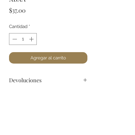
Precio
$37.00
Cantidad
*
Agregar al carrito
Devoluciones
No podemos aceptar devoluciones
en maquillajes y productos de
belleza, a lo menos que se
encuentre un defecto (no dañado).
+52 631 312 0033
Favor de pasar a la tienda para
cualquier pregunta. Gracias.
Ave. Obregon 182, Local 10, Plaza Ajijic (en el