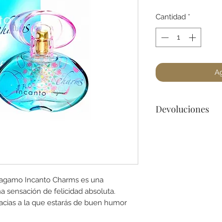
Cantidad
*
Ag
Devoluciones
No podemos acepta
a lo menos que se 
dañado) en la botel
para cualquier preg
erragamo Incanto Charms es una
 sensación de felicidad absoluta.
acias a la que estarás de buen humor