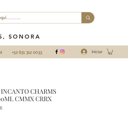
ES, SONORA
Iniciar
et
+52 631 312 0033
 INCANTO CHARMS
00ML CMMX CRRX
76