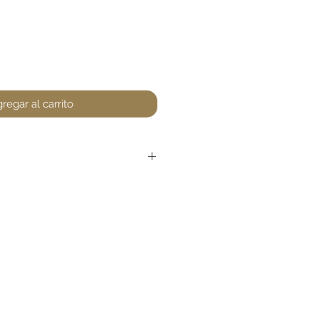
regar al carrito
r devoluciones en perfumería,
encuentre un defecto (no
la. Favor de pasar a la tienda
unta. Gracias.