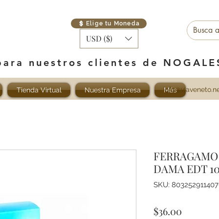
Elige tu Moneda
USD ($)
para nuestros clientes de NOGAL
info@viaveneto.n
Tienda Virtual
Nuestra Empresa
Más
FERRAGAMO
DAMA EDT 1
SKU: 80325291140
Precio
$36.00