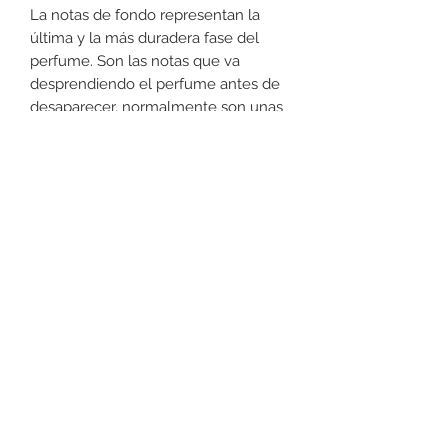
La notas de fondo representan la
última y la más duradera fase del
perfume. Son las notas que va
desprendiendo el perfume antes de
desaparecer, normalmente son unas
4 horas, pero pueden durar
incluso todo el día.
Notas de fondo
madera de sándalo, almizcle, secoya
Tipo de fragancia
especiadas, amaderadas
Devoluciones
No podemos aceptar devoluciones
en perfumería, a lo menos que se
encuentre un defecto (no dañado) en
la botella. Favor de pasar a la tienda
+52 631 312 0033
para cualquier pregunta. Gracias.