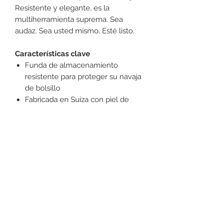
Resistente y elegante, es la
multiherramienta suprema. Sea
audaz. Sea usted mismo. Esté listo.
Características clave
Funda de almacenamiento
resistente para proteger su navaja
de bolsillo
Fabricada en Suiza con piel de
primera calidad para durabilidad
óptima
Con cierre de velcro para acceso
rápido
+52 631 312 0033
Ave. Obregon 182, Local 10, Plaza Ajijic (en el