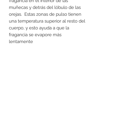
fragancia en el interior de las
muñecas y detrás del lóbulo de las
orejas. Estas zonas de pulso tienen
una temperatura superior al resto del
cuerpo, y esto ayuda a que la
fragancia se evapore más
lentamente
Devoluciones
No podemos aceptar devoluciones
en perfumería, a lo menos que se
encuentre un defecto (no dañado) en
la botella. Favor de pasar a la tienda
+52 631 312 0033
para cualquier pregunta. Gracias.
Ave. Obregon 182, Local 10, Plaza Ajijic (en el
Centro de la Ciudad) Nogales, Sonora, México