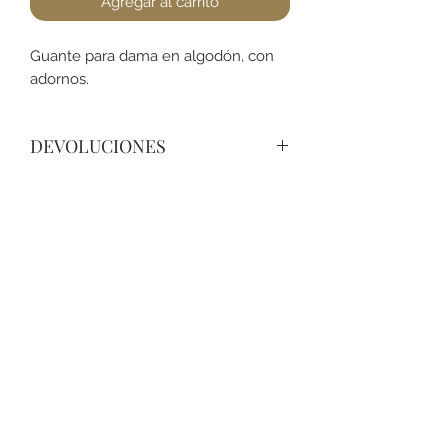
Agregar al carrito
Guante para dama en algodón, con
adornos.
DEVOLUCIONES
No podemos aceptar devoluciones
en guantes, a lo menos que se
encuentre un defecto (no dañado).
Favor de pasar a la tienda para
+52 631 312 0033
cualquier pregunta. Gracias.
Ave. Obregon 182, Local 10, Plaza Ajijic (en el
Centro de la Ciudad) Nogales, Sonora, México
11
7
Abierto de
am a
pm de
Lunes a Sábado.
Domingo
Cerrado.