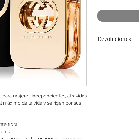
Devoluciones
No podemos acepta
a lo menos que se 
dañado) en la botel
para cualquier preg
es para mujeres independientes, atrevidas
l máximo de la vida y se rigen por sus
te floral
misma
 día como para las ocasiones especiales