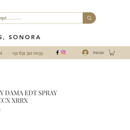
ES, SONORA
Iniciar
et
+52 631 312 0033
TY DAMA EDT SPRAY
ICCX XRRX
2