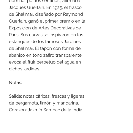
dominar por los sentidos", afirmaba
Jacques Guerlain. En 1925, el frasco
de Shalimar, diseñado por Raymond
Guerlain, ganó el primer premio en la
Exposición de Artes Decorativas de
París. Sus curvas se inspiraron en los
estanques de los famosos Jardines
de Shalimar. El tapón con forma de
abanico en tono zafiro transparente
evoca el fluir perpetuo del agua en
dichos jardines.
Notas:
Salida: notas cítricas, frescas y ligeras
de bergamota, limón y mandarina.
Corazón: Jazmín Sambac de la India
combinado con agua de flor de
naranja, nota absoluta sin
precedentes. Fondo: la vainilla de la