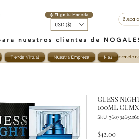
Elige tu Moneda
USD ($)
para nuestros clientes de NOGAL
info@viaveneto.n
Tienda Virtual
Nuestra Empresa
Más
GUESS NIGH
100ML CUMX
SKU: 36073465126
Precio
$42.00