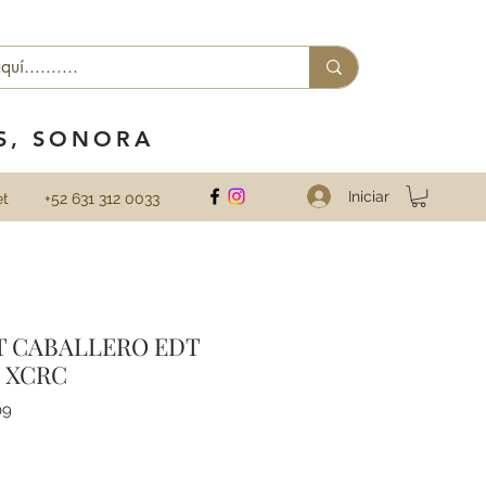
ES, SONORA
Iniciar
et
+52 631 312 0033
T CABALLERO EDT
 XCRC
09