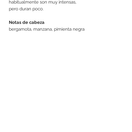
habitualmente son muy intensas,
pero duran poco.
Notas de cabeza
bergamota, manzana, pimienta negra
Las
notas de corazón
empiezan a
percibirse después de las notas de
salida, o sea, las llamadas notas de
cabeza. Por lo general, duran 2-3
horas.
Notas de corazón
cardamomo, canela, nuez moscada
La
notas de fondo
representan la
última y la más duradera fase del
perfume. Son las notas que va
desprendiendo el perfume antes de
desaparecer, normalmente son unas