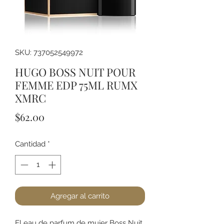
SKU: 737052549972
HUGO BOSS NUIT POUR
FEMME EDP 75ML RUMX
XMRC
Precio
$62.00
Cantidad
*
Agregar al carrito
El eau de parfum de mujer Boss Nuit