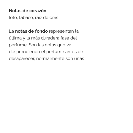
Notas de corazón
loto, tabaco, raíz de orris
La
notas de fondo
representan la
última y la más duradera fase del
perfume. Son las notas que va
desprendiendo el perfume antes de
desaparecer, normalmente son unas
4 horas, pero pueden durar
incluso todo el día.
Notas de fondo
incienso, madera, almizcle
Tipo de fragancia
aromáticas, amaderadas
Devoluciones