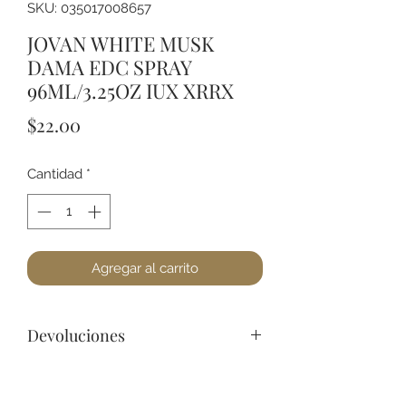
SKU: 035017008657
JOVAN WHITE MUSK
DAMA EDC SPRAY
96ML/3.25OZ IUX XRRX
Precio
$22.00
Cantidad
*
Agregar al carrito
Devoluciones
No podemos aceptar devoluciones
en perfumería, a lo menos que se