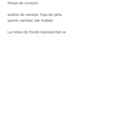
Notas de corazón
azahar de naranjo, hoja de piña,
jazmín sambac (de Arabia)
La notas de fondo representan la
última y la más duradera fase del
perfume. Son las notas que va
desprendiendo el perfume antes de
desaparecer, normalmente son unas
4 horas, pero pueden durar
incluso todo el día.
Notas de fondo
madera de sándalo, vetiver, bálsamo
peruano, vainilla
Tipo de fragancia