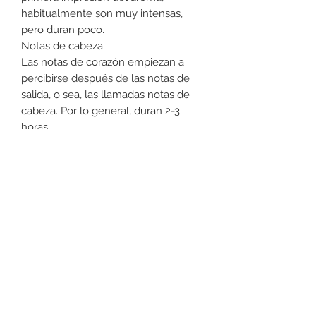
habitualmente son muy intensas,
pero duran poco.
Notas de cabeza
Las notas de corazón empiezan a
percibirse después de las notas de
salida, o sea, las llamadas notas de
cabeza. Por lo general, duran 2-3
horas.
Notas de corazón
La notas de fondo representan la
última y la más duradera fase del
perfume. Son las notas que va
desprendiendo el perfume antes de
desaparecer, normalmente son unas
4 horas, pero pueden durar
incluso todo el día.
Notas de fondo
Tipo de fragancia
especiadas, amaderadas