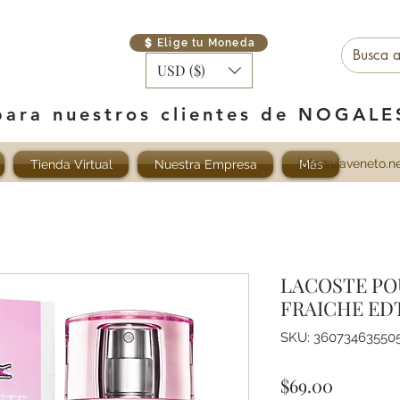
Elige tu Moneda
USD ($)
para nuestros clientes de NOGAL
info@viaveneto.n
Tienda Virtual
Nuestra Empresa
Más
LACOSTE PO
FRAICHE ED
SKU: 36073463550
Precio
$69.00