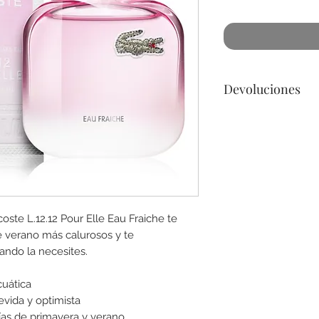
Devoluciones
No podemos acepta
a lo menos que se 
dañado) en la botel
para cualquier preg
coste L.12.12 Pour Elle Eau Fraiche te
de verano más calurosos y te
ando la necesites.
cuática
vida y optimista
días de primavera y verano