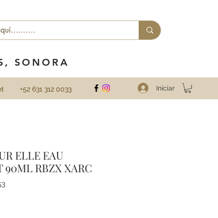
ES, SONORA
Iniciar
et
+52 631 312 0033
UR ELLE EAU
T 90ML RBZX XARC
53