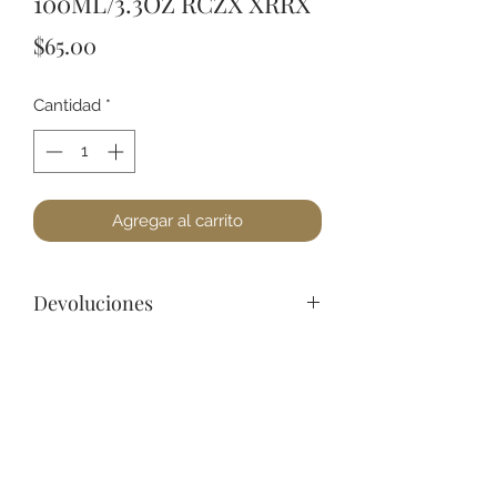
100ML/3.3OZ RCZX XRRX
Precio
$65.00
Cantidad
*
Agregar al carrito
Devoluciones
No podemos aceptar devoluciones
en perfumería, a lo menos que se
encuentre un defecto (no dañado) en
la botella. Favor de pasar a la tienda
+52 631 312 0033
para cualquier pregunta. Gracias.
Ave. Obregon 182, Local 10, Plaza Ajijic (en el