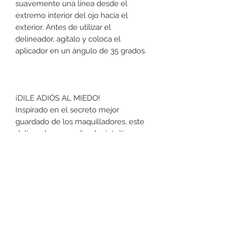
suavemente una línea desde el
extremo interior del ojo hacia el
exterior. Antes de utilizar el
delineador, agítalo y coloca el
aplicador en un ángulo de 35 grados.
¡DILE ADIÓS AL MIEDO!
Inspirado en el secreto mejor
guardado de los maquilladores, este
delineador con aplicador intuitivo
permite acceder a la raíz de las
pestañas y trazar una línea precisa de
un extremo a otro en ambos ojos.
¡DESAFÍA LAS REGLAS DEL
DELINEADOR!
Con el innovador aplicador de
Lancôme que permite una curvatura